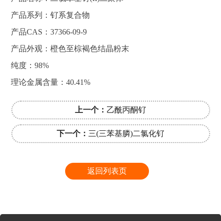
产品系列：钌系复合物
产品CAS：37366-09-9
产品外观：橙色至棕褐色结晶粉末
纯度：98%
理论金属含量：40.41%
上一个：
乙酰丙酮钌
下一个：
三(三苯基膦)二氯化钌
返回列表页