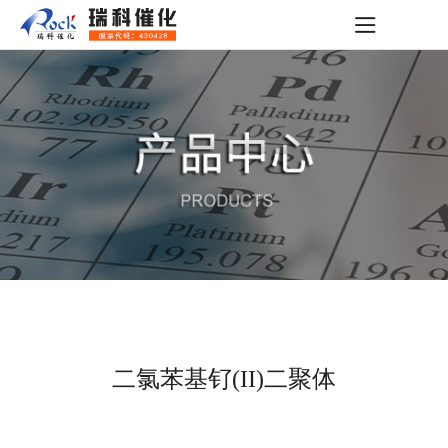
二氯苯基钌(II)二聚体