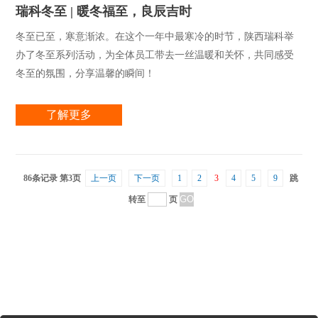
瑞科冬至 | 暖冬福至，良辰吉时
冬至已至，寒意渐浓。在这个一年中最寒冷的时节，陕西瑞科举
办了冬至系列活动，为全体员工带去一丝温暖和关怀，共同感受
冬至的氛围，分享温馨的瞬间！
了解更多
86条记录 第3页
上一页
下一页
1
2
3
4
5
9
跳
转至
页