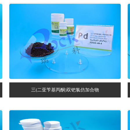
三(二亚苄基丙酮)双钯氯仿加合物