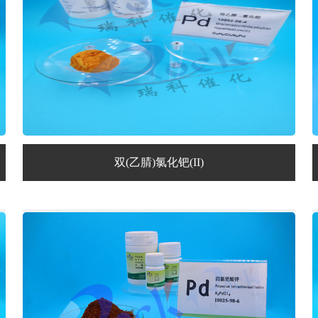
双(乙腈)氯化钯(II)